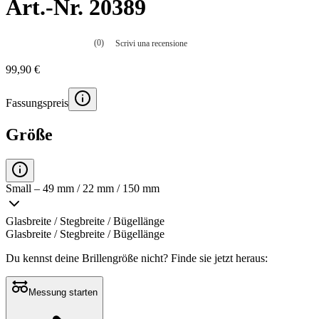
Art.-Nr. 20389
(0)
Scrivi una recensione
Nessuna
valutazione
99,90 €
La
valutazione
media
Fassungspreis
è
di
0.0
Größe
su
5.
Leggi
0
recensioni
Small – 49 mm / 22 mm / 150 mm
Stesso
link
alla
Glasbreite / Stegbreite / Bügellänge
pagina.
Glasbreite / Stegbreite / Bügellänge
Du kennst deine Brillengröße nicht?
Finde sie jetzt heraus:
Messung starten