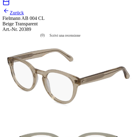
Zurück
Fielmann AB 004 CL
Beige Transparent
Art.-Nr. 20389
(0)
Scrivi una recensione
Nessuna
valutazione
La
valutazione
media
è
di
0.0
su
5.
Leggi
0
recensioni
Stesso
link
alla
pagina.