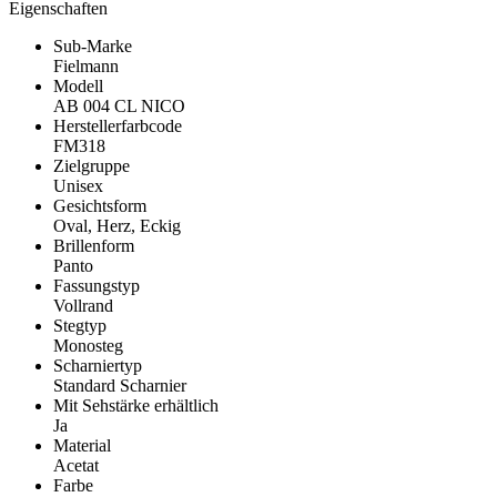
Eigenschaften
Sub-Marke
Fielmann
Modell
AB 004 CL NICO
Herstellerfarbcode
FM318
Zielgruppe
Unisex
Gesichtsform
Oval, Herz, Eckig
Brillenform
Panto
Fassungstyp
Vollrand
Stegtyp
Monosteg
Scharniertyp
Standard Scharnier
Mit Sehstärke erhältlich
Ja
Material
Acetat
Farbe