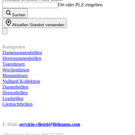
Ort oder PLZ eingeben
Suchen
Aktuellen Standort verwenden
Unser Sortiment
Kategorien
Damensonnenbrillen
Herrensonnenbrillen
Tageslinsen
Wochenlinsen
Monatslinsen
Nulltarif-Kollektion
Damenbrillen
Herrenbrillen
Lesebrillen
Gleitsichtbrillen
Kundenservice
E-Mail:
servizio-clienti@fielmann.com
Allgemeine Fragen: 800 792992