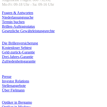
Mo-Fr: 09-18 Uhr - Sa: 09-16 Uhr
Fragen & Antworten
Niederlassungssuche
Termin buchen
Brillen-Auftragsstatus
Gesetzliche Gewährleistungsrechte
Leistungen & Garantien
Die Brillenversicherung
Kostenloser Sehtest
Geld-zurück-Garantie
Drei-Jahres-Garantie
Zufriedenheitsgarantie
Unternehmen
Presse
Investor Relations
Stellenangebote
Über Fielmann
Fielmann in deiner Nähe
Optiker in Bergamo
Optiker in Modena