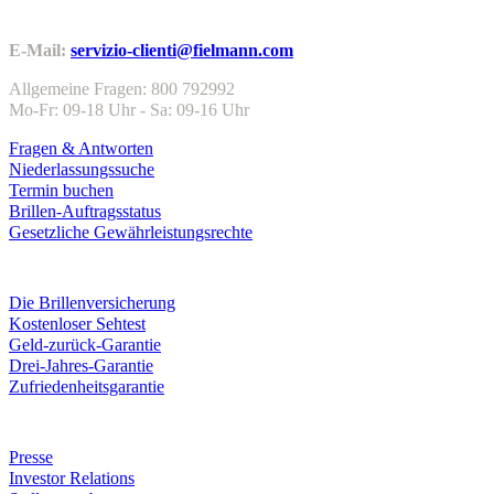
Kundenservice
E-Mail:
servizio-clienti@fielmann.com
Allgemeine Fragen: 800 792992
Mo-Fr: 09-18 Uhr - Sa: 09-16 Uhr
Fragen & Antworten
Niederlassungssuche
Termin buchen
Brillen-Auftragsstatus
Gesetzliche Gewährleistungsrechte
Leistungen & Garantien
Die Brillenversicherung
Kostenloser Sehtest
Geld-zurück-Garantie
Drei-Jahres-Garantie
Zufriedenheitsgarantie
Unternehmen
Presse
Investor Relations