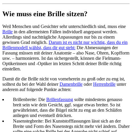
Wie muss eine Brille sitzen?
Weil Menschen und Gesichter sehr unterschiedlich sind, muss eine
Brille
in den allermeisten Fällen individuell angepasst werden.
Allerdings sind nachträgliche Anpassungen nur bis zu einem
gewissen Grad möglich.
Darum ist es nicht nur wichtig, dass du ein
Brillenmodell wählst, dass dir gut steht
:
Die Abmessungen der
Fassung müssen mit deiner Anatomie – also Nase, Ohren, Kopfform
usw. – harmonieren. Ist das sichergestellt, können die Fielmann-
Optikerinnen und -Optiker im letzten Schritt deiner Brille richtig
einstellen.
Damit dir die Brille nicht von vorneherein zu groß oder zu eng ist,
solltest du bei der Wahl deiner
Damenbrille
oder
Herrenbrille
unter
anderem auf folgende Punkte achten:
Brillenbreite: Die
Brillenfassung
sollte mindestens genauso
breit sein wie dein Gesicht, ggf. sogar etwas breiter. So ist
gewährleistet, dass die Bügel nicht zu eng an den Schläfen
anliegen und eventuell drücken.
Nasenstegbreite: Bei Kunststofffassungen lässt sich an der
Breite und Form des Nasenstegs nicht mehr viel ändern. Daher
sollte eine solche Brille bei der Anprobe nicht schief auf