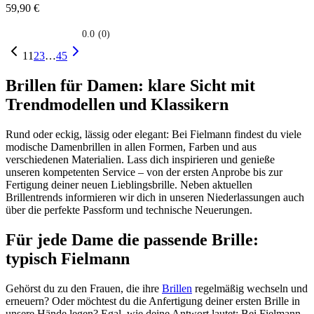
59,90 €
0.0
(0)
0.0
su
1
1
2
3
…
45
5
stelle.
Brillen für Damen: klare Sicht mit
Trendmodellen und Klassikern
Rund oder eckig, lässig oder elegant: Bei Fielmann findest du viele
modische Damenbrillen in allen Formen, Farben und aus
verschiedenen Materialien. Lass dich inspirieren und genieße
unseren kompetenten Service – von der ersten Anprobe bis zur
Fertigung deiner neuen Lieblingsbrille. Neben aktuellen
Brillentrends informieren wir dich in unseren Niederlassungen auch
über die perfekte Passform und technische Neuerungen.
Für jede Dame die passende Brille:
typisch Fielmann
Gehörst du zu den Frauen, die ihre
Brillen
regelmäßig wechseln und
erneuern? Oder möchtest du die Anfertigung deiner ersten Brille in
unsere Hände legen? Egal, wie deine Antwort lautet: Bei Fielmann