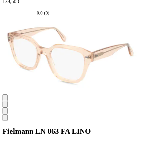
139,50 €
0.0
(0)
0.0
su
5
stelle.
Fielmann
LN 063 FA LINO