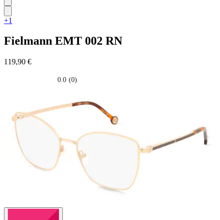
+1
Fielmann
EMT 002 RN
119,90 €
0.0
(0)
0.0
su
5
stelle.