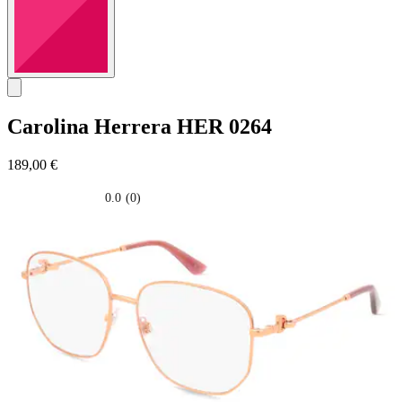
Carolina Herrera
HER 0264
189,00 €
0.0
(0)
0.0
su
5
stelle.