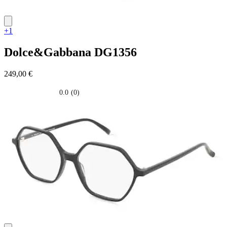
+1
Dolce&Gabbana
DG1356
249,00 €
0.0
(0)
0.0
su
5
stelle.