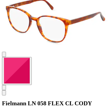
stelle.
Fielmann
LN 058 FLEX CL CODY