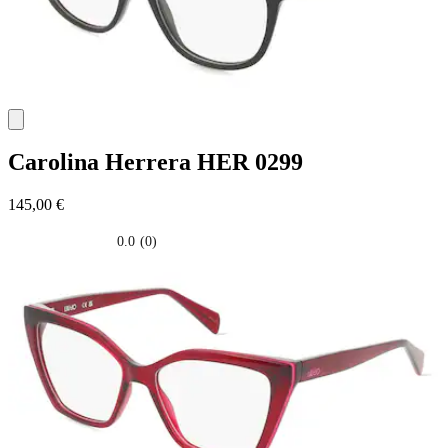
Carolina Herrera
HER 0299
145,00 €
0.0
(0)
0.0
su
5
stelle.