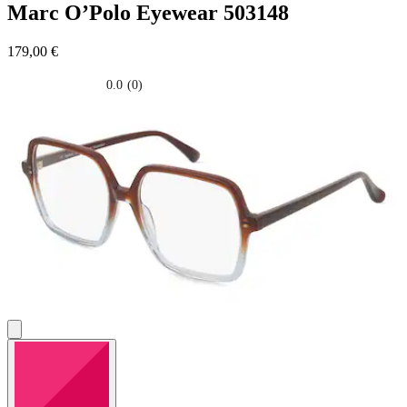
Marc O’Polo Eyewear
503148
179,00 €
0.0
(0)
0.0
su
5
stelle.