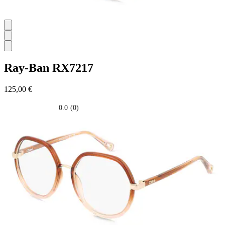
Ray-Ban
RX7217
125,00 €
0.0
(0)
0.0
su
5
stelle.