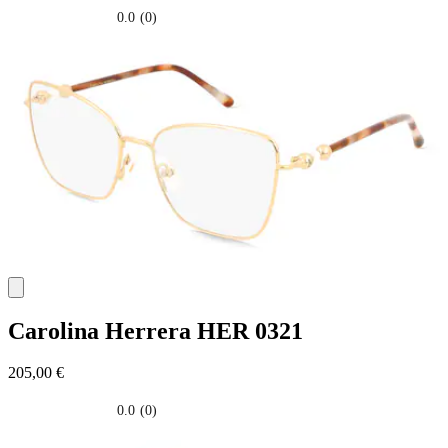
0.0
(0)
0.0
su
5
stelle.
Carolina Herrera
HER 0321
205,00 €
0.0
(0)
0.0
su