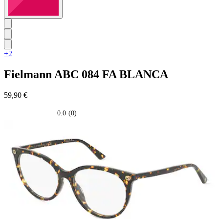
+2
Fielmann
ABC 084 FA BLANCA
59,90 €
0.0
(0)
0.0
su
5
stelle.