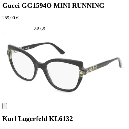
Gucci
GG1594O MINI RUNNING
259,00 €
0.0
(0)
0.0
su
5
stelle.
Karl Lagerfeld
KL6132