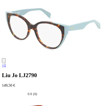
su
5
stelle.
+1
Liu Jo
LJ2790
149,50 €
0.0
(0)
0.0
su
5