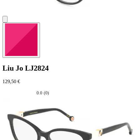
Liu Jo
LJ2824
129,50 €
0.0
(0)
0.0
su
5
stelle.