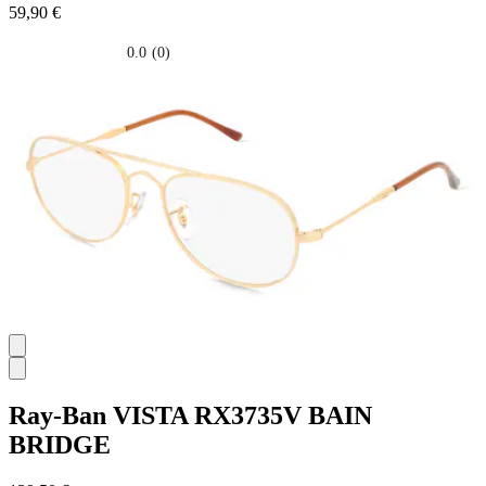
59,90 €
0.0
(0)
0.0
su
5
stelle.
Ray-Ban
VISTA RX3735V BAIN
BRIDGE