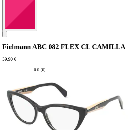
Fielmann
ABC 082 FLEX CL CAMILLA
39,90 €
0.0
(0)
0.0
su
5
stelle.