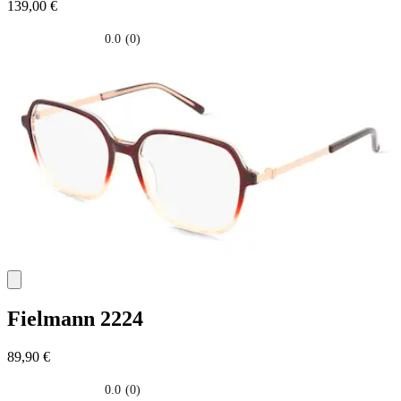
139,00 €
0.0
(0)
0.0
su
5
stelle.
Fielmann
2224
89,90 €
0.0
(0)
0.0