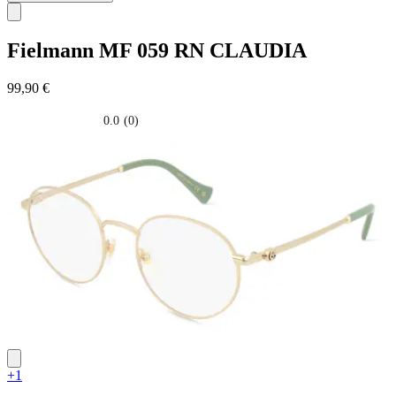
Fielmann
MF 059 RN CLAUDIA
99,90 €
0.0
(0)
0.0
su
5
stelle.
+1