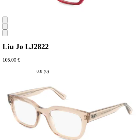
Liu Jo
LJ2822
105,00 €
0.0
(0)
0.0
su
5
stelle.