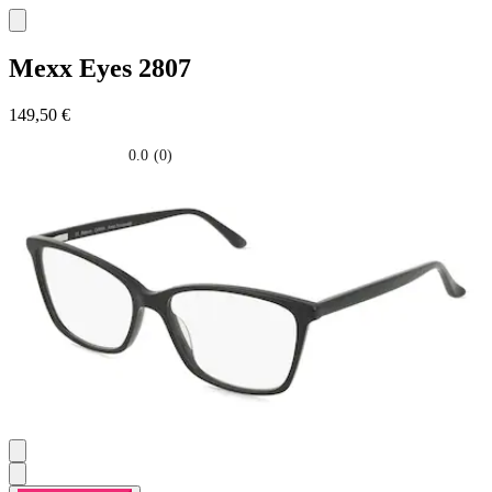
Mexx Eyes
2807
149,50 €
0.0
(0)
0.0
su
5
stelle.