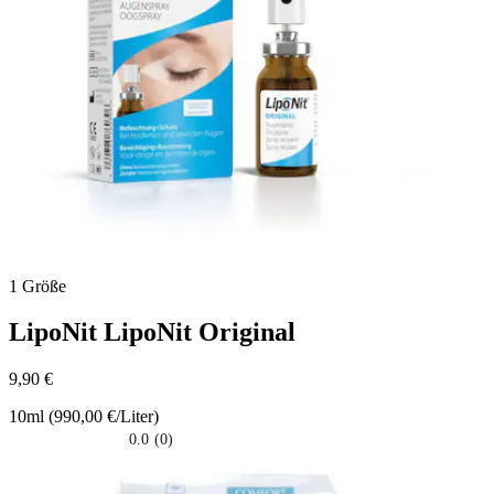
1 Größe
LipoNit
LipoNit Original
9,90 €
10ml (990,00 €/Liter)
0.0
(0)
0.0
su
5