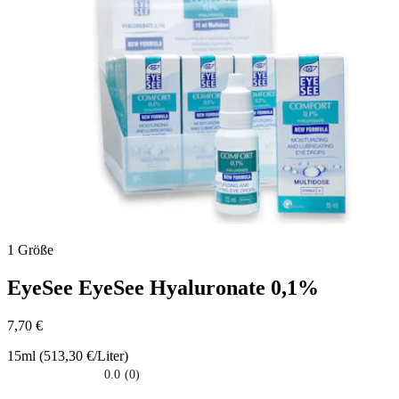
stelle.
1 Größe
EyeSee
EyeSee Hyaluronate 0,1%
7,70 €
15ml (513,30 €/Liter)
0.0
(0)
0.0
su