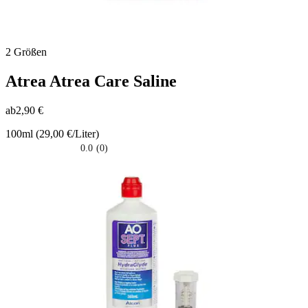
2 Größen
Atrea
Atrea Care Saline
ab
2,90 €
100ml (29,00 €/Liter)
0.0
(0)
0.0
su
5
stelle.