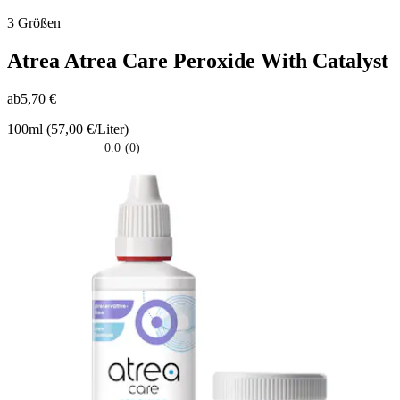
3 Größen
Atrea
Atrea Care Peroxide With Catalyst
ab
5,70 €
100ml (57,00 €/Liter)
0.0
(0)
0.0
su
5
stelle.