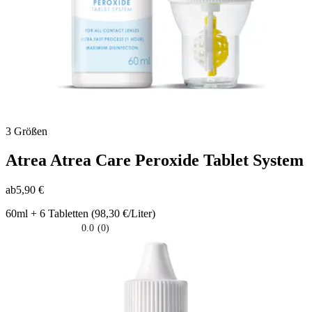
3 Größen
Atrea
Atrea Care Peroxide Tablet System
ab
5,90 €
60ml + 6 Tabletten (98,30 €/Liter)
0.0
(0)
0.0
su
5
stelle.