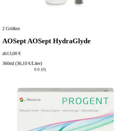
2 Größen
AOSept
AOSept HydraGlyde
ab
13,00 €
360ml (36,10 €/Liter)
0.0
(0)
0.0
su
5
stelle.