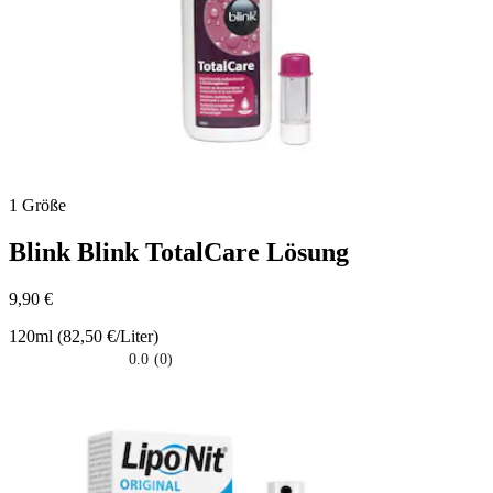
1 Größe
Blink
Blink TotalCare Lösung
9,90 €
120ml (82,50 €/Liter)
0.0
(0)
0.0
su
5
stelle.