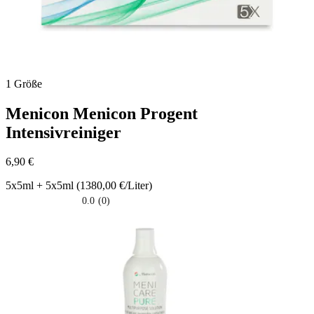
1 Größe
Menicon
Menicon Progent
Intensivreiniger
6,90 €
5x5ml + 5x5ml (1380,00 €/Liter)
0.0
(0)
0.0
su
5
stelle.