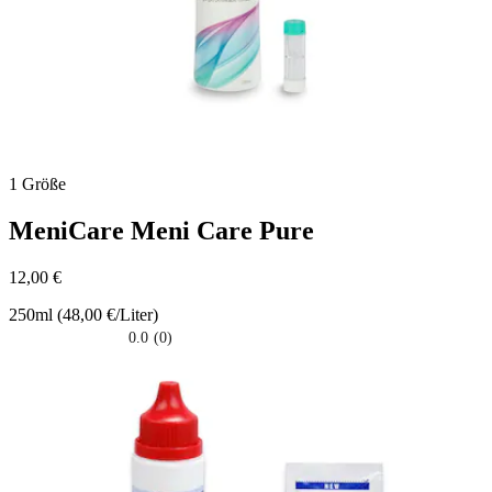
1 Größe
MeniCare
Meni Care Pure
12,00 €
250ml (48,00 €/Liter)
0.0
(0)
0.0
su
5
stelle.