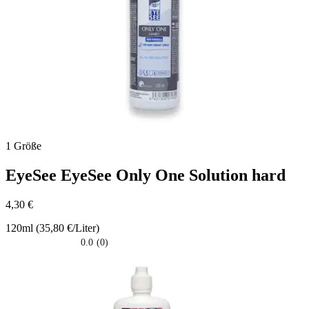
1 Größe
EyeSee
EyeSee Only One Solution hard
4,30 €
120ml (35,80 €/Liter)
0.0
(0)
0.0
su
5
stelle.