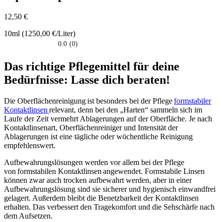
12,50 €
10ml (1250,00 €/Liter)
0.0
(0)
0.0
su
Das richtige Pflegemittel für deine
5
stelle.
Bedürfnisse: Lasse dich beraten!
Die Oberflächenreinigung ist besonders bei der Pflege
formstabiler
Kontaktlinsen
relevant, denn bei den „Harten“ sammeln sich im
Laufe der Zeit vermehrt Ablagerungen auf der Oberfläche. Je nach
Kontaktlinsenart, Oberflächenreiniger und Intensität der
Ablagerungen ist eine tägliche oder wöchentliche Reinigung
empfehlenswert.
Aufbewahrungslösungen werden vor allem bei der Pflege
von formstabilen Kontaktlinsen angewendet. Formstabile Linsen
können zwar auch trocken aufbewahrt werden, aber in einer
Aufbewahrungslösung sind sie sicherer und hygienisch einwandfrei
gelagert. Außerdem bleibt die Benetzbarkeit der Kontaktlinsen
erhalten. Das verbessert den Tragekomfort und die Sehschärfe nach
dem Aufsetzen.