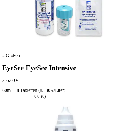
2 Größen
EyeSee
EyeSee Intensive
ab
5,00 €
60ml + 8 Tabletten (83,30 €/Liter)
0.0
(0)
0.0
su
5
stelle.