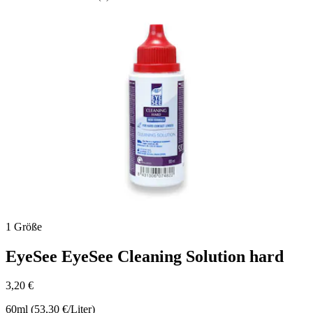
0.0
su
5
stelle.
1 Größe
EyeSee
EyeSee Cleaning Solution hard
3,20 €
60ml (53,30 €/Liter)