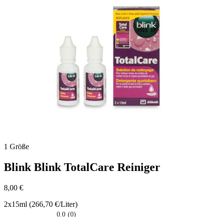
5
stelle.
1 Größe
Blink
Blink TotalCare Reiniger
8,00 €
2x15ml (266,70 €/Liter)
0.0
(0)