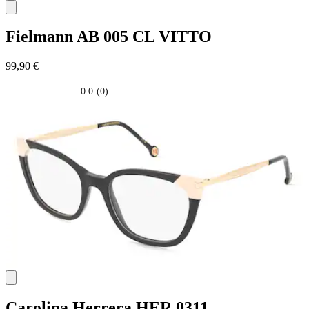
Fielmann
AB 005 CL VITTO
99,90 €
0.0
(0)
0.0
su
5
stelle.
Carolina Herrera
HER 0311