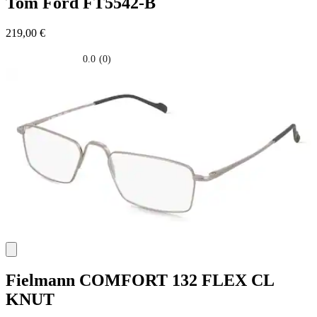
Tom Ford
FT5542-B
219,00 €
0.0
(0)
0.0
su
5
stelle.
Fielmann
COMFORT 132 FLEX CL
KNUT