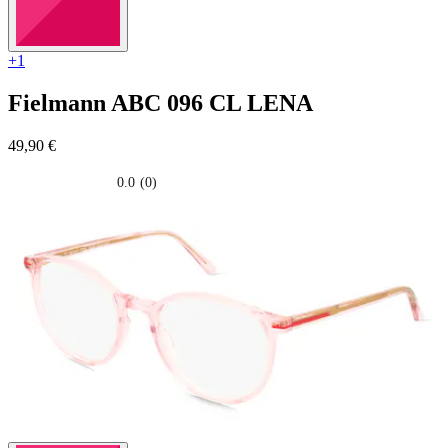
+1
Fielmann
ABC 096 CL LENA
49,90 €
0.0
(0)
0.0
su
5
stelle.