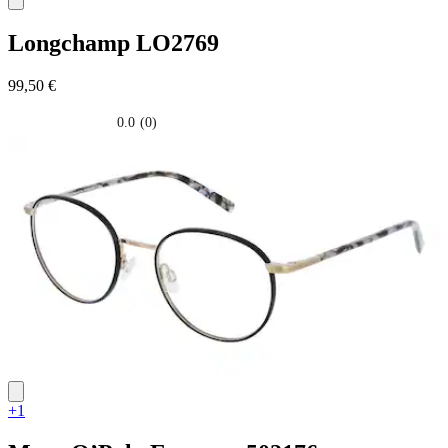
Longchamp
LO2769
99,50 €
0.0
(0)
0.0
su
5
stelle.
+1