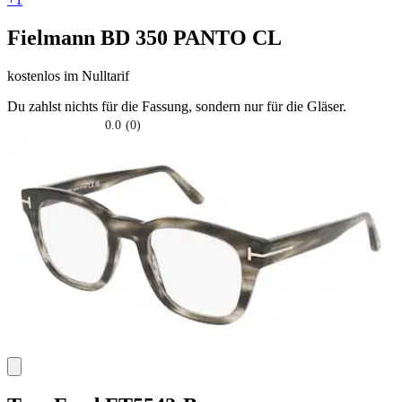
Fielmann
BD 350 PANTO CL
kostenlos
im Nulltarif
Du zahlst nichts für die Fassung, sondern nur für die Gläser.
0.0
(0)
0.0
su
5
stelle.