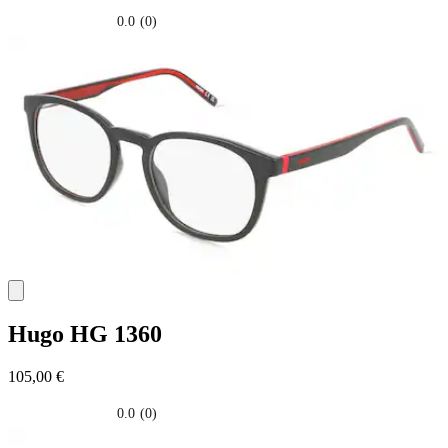
0.0
(0)
0.0
su
5
stelle.
Hugo
HG 1360
105,00 €
0.0
(0)
0.0
su