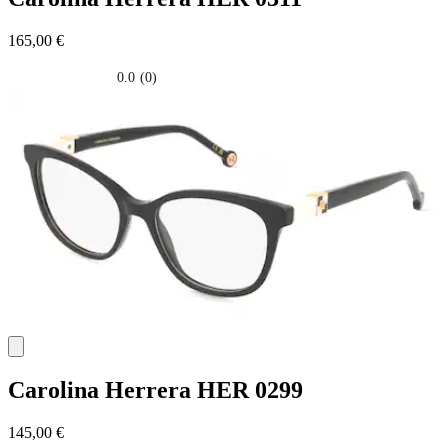
165,00 €
0.0
(0)
0.0
su
5
stelle.
Carolina Herrera
HER 0299
145,00 €