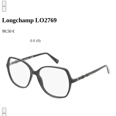
Longchamp
LO2769
99,50 €
0.0
(0)
0.0
su
5
stelle.