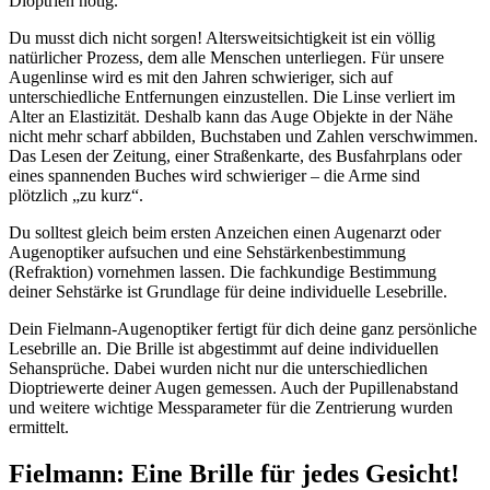
Dioptrien nötig.
Du musst dich nicht sorgen! Altersweitsichtigkeit ist ein völlig
natürlicher Prozess, dem alle Menschen unterliegen. Für unsere
Augenlinse wird es mit den Jahren schwieriger, sich auf
unterschiedliche Entfernungen einzustellen. Die Linse verliert im
Alter an Elastizität. Deshalb kann das Auge Objekte in der Nähe
nicht mehr scharf abbilden, Buchstaben und Zahlen verschwimmen.
Das Lesen der Zeitung, einer Straßenkarte, des Busfahrplans oder
eines spannenden Buches wird schwieriger – die Arme sind
plötzlich „zu kurz“.
Du solltest gleich beim ersten Anzeichen einen Augenarzt oder
Augenoptiker aufsuchen und eine Sehstärkenbestimmung
(Refraktion) vornehmen lassen. Die fachkundige Bestimmung
deiner Sehstärke ist Grundlage für deine individuelle Lesebrille.
Dein Fielmann-Augenoptiker fertigt für dich deine ganz persönliche
Lesebrille an. Die Brille ist abgestimmt auf deine individuellen
Sehansprüche. Dabei wurden nicht nur die unterschiedlichen
Dioptriewerte deiner Augen gemessen. Auch der Pupillenabstand
und weitere wichtige Messparameter für die Zentrierung wurden
ermittelt.
Fielmann: Eine Brille für jedes Gesicht!