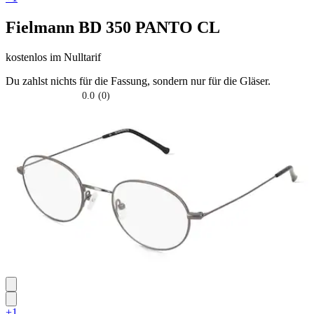
Fielmann
BD 350 PANTO CL
kostenlos
im Nulltarif
Du zahlst nichts für die Fassung, sondern nur für die Gläser.
0.0
(0)
0.0
su
5
stelle.
+1