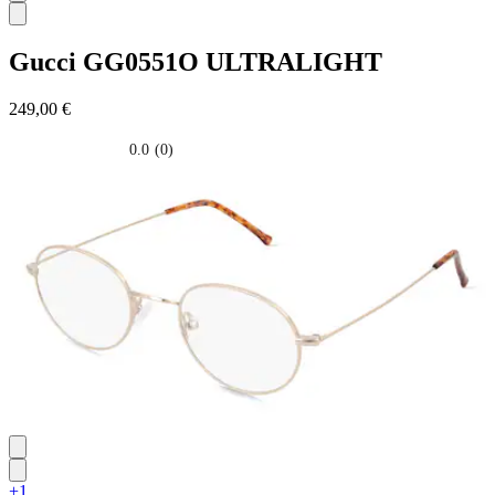
Gucci
GG0551O ULTRALIGHT
249,00 €
0.0
(0)
0.0
su
5
stelle.
+1