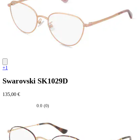
+1
Swarovski
SK1029D
135,00 €
0.0
(0)
0.0
su
5
stelle.