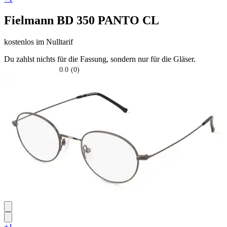
Fielmann
BD 350 PANTO CL
kostenlos
im Nulltarif
Du zahlst nichts für die Fassung, sondern nur für die Gläser.
0.0
(0)
0.0
su
5
stelle.
+1