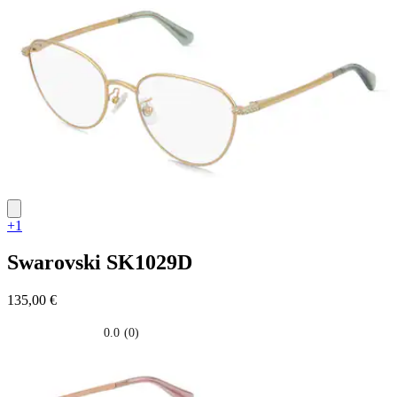
5
stelle.
+1
Swarovski
SK1029D
135,00 €
0.0
(0)
0.0
su
5
stelle.