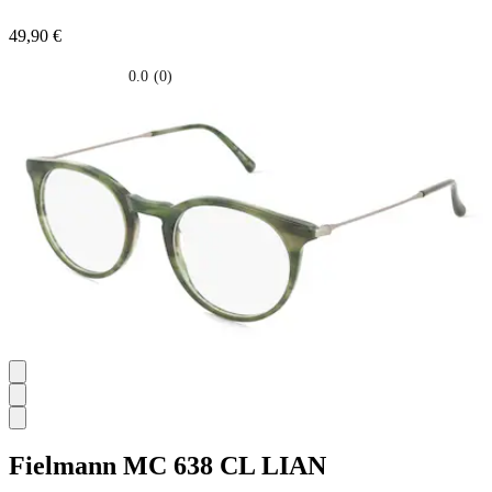
49,90 €
0.0
(0)
0.0
su
5
stelle.
Fielmann
MC 638 CL LIAN