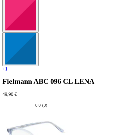
+1
Fielmann
ABC 096 CL LENA
49,90 €
0.0
(0)
0.0
su
5
stelle.