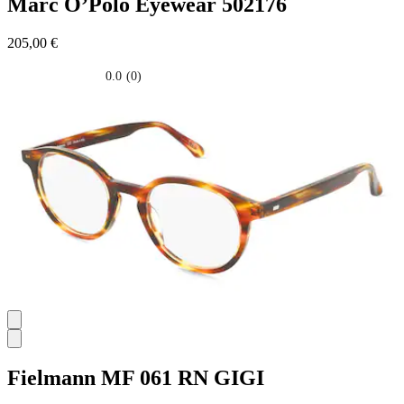
Marc O’Polo Eyewear
502176
205,00 €
0.0
(0)
0.0
su
5
stelle.
Fielmann
MF 061 RN GIGI