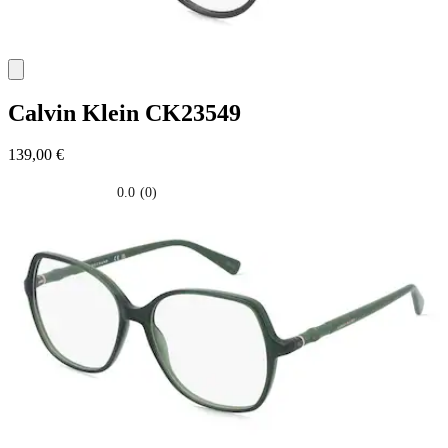
Calvin Klein
CK23549
139,00 €
0.0
(0)
0.0
su
5
stelle.