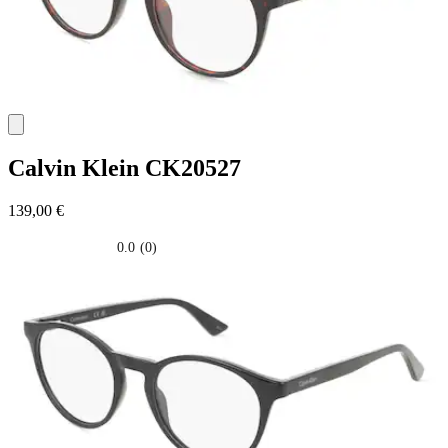
Calvin Klein
CK20527
139,00 €
0.0
(0)
0.0
su
5
stelle.