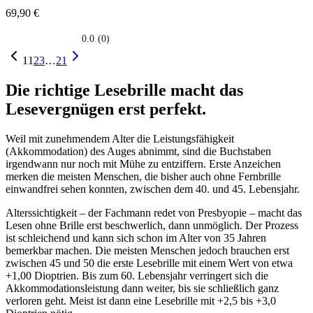
69,90 €
0.0
(0)
0.0
su
1
1
2
3
…
21
5
stelle.
Die richtige Lesebrille macht das
Lesevergnügen erst perfekt.
Weil mit zunehmendem Alter die Leistungsfähigkeit
(Akkommodation) des Auges abnimmt, sind die Buchstaben
irgendwann nur noch mit Mühe zu entziffern. Erste Anzeichen
merken die meisten Menschen, die bisher auch ohne Fernbrille
einwandfrei sehen konnten, zwischen dem 40. und 45. Lebensjahr.
Alterssichtigkeit – der Fachmann redet von Presbyopie – macht das
Lesen ohne Brille erst beschwerlich, dann unmöglich. Der Prozess
ist schleichend und kann sich schon im Alter von 35 Jahren
bemerkbar machen. Die meisten Menschen jedoch brauchen erst
zwischen 45 und 50 die erste Lesebrille mit einem Wert von etwa
+1,00 Dioptrien. Bis zum 60. Lebensjahr verringert sich die
Akkommodationsleistung dann weiter, bis sie schließlich ganz
verloren geht. Meist ist dann eine Lesebrille mit +2,5 bis +3,0