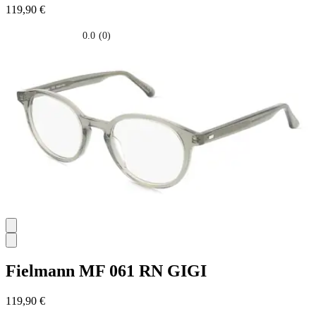
119,90 €
0.0
(0)
0.0
su
5
stelle.
Fielmann
MF 061 RN GIGI
119,90 €