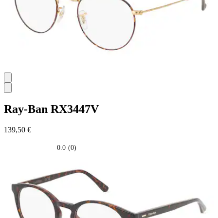
Ray-Ban
RX3447V
139,50 €
0.0
(0)
0.0
su
5
stelle.