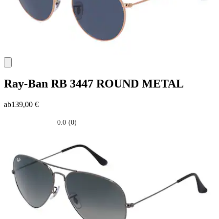
Ray-Ban
RB 3447 ROUND METAL
ab
139,00 €
0.0
(0)
0.0
su
5
stelle.