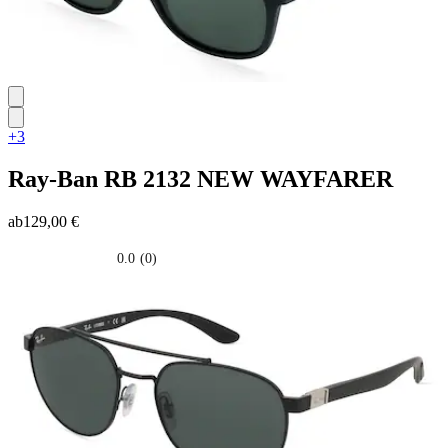
+3
Ray-Ban
RB 2132 NEW WAYFARER
ab
129,00 €
0.0
(0)
0.0
su
5
stelle.