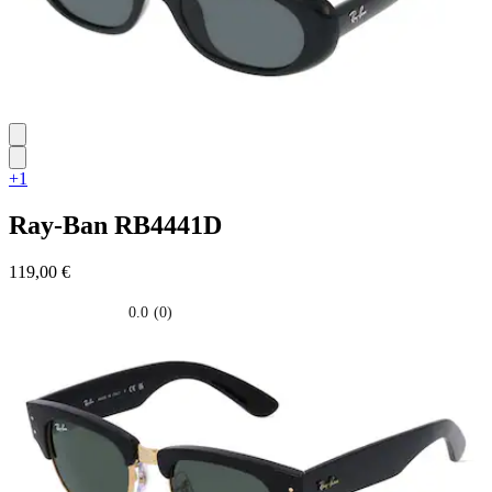
+1
Ray-Ban
RB4441D
119,00 €
0.0
(0)
0.0
su
5
stelle.