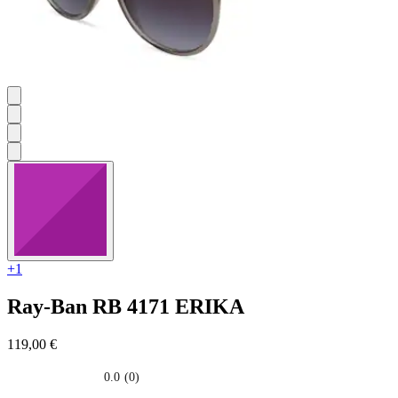
+1
Ray-Ban
RB 4171 ERIKA
119,00 €
0.0
(0)
0.0