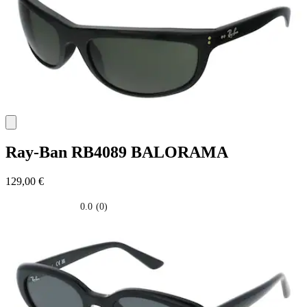
Ray-Ban
RB4089 BALORAMA
129,00 €
0.0
(0)
0.0
su
5
stelle.