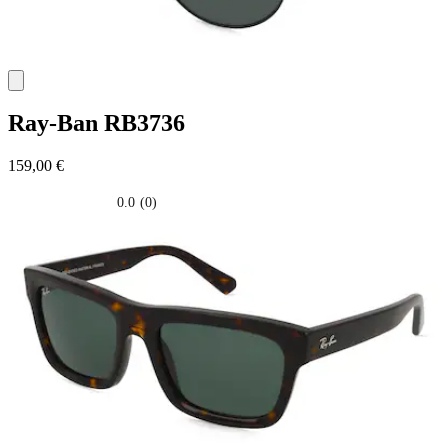
Ray-Ban
RB3736
159,00 €
0.0
(0)
0.0
su
5
stelle.