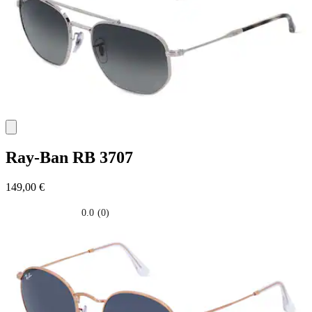
Ray-Ban
RB 3707
149,00 €
0.0
(0)
0.0
su
5
stelle.