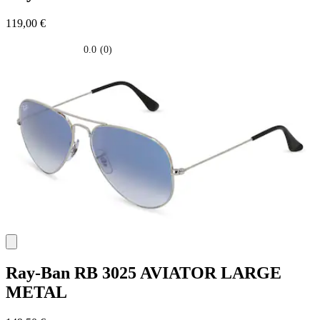
119,00 €
0.0
(0)
0.0
su
5
stelle.
Ray-Ban
RB 3025 AVIATOR LARGE
METAL