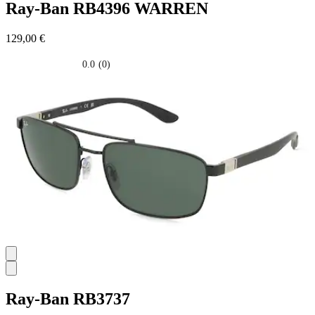
Ray-Ban
RB4396 WARREN
129,00 €
0.0
(0)
0.0
su
5
stelle.
Ray-Ban
RB3737