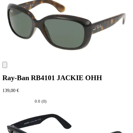
stelle.
Ray-Ban
RB4101 JACKIE OHH
139,00 €
0.0
(0)
0.0
su
5
stelle.