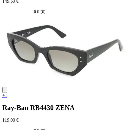
149,50 €
0.0
(0)
0.0
su
5
stelle.
+1
Ray-Ban
RB4430 ZENA
119,00 €