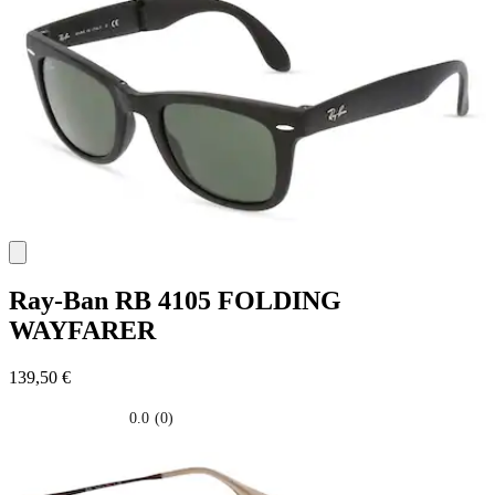
5
stelle.
Ray-Ban
RB 4105 FOLDING
WAYFARER
139,50 €
0.0
(0)
0.0
su
5
stelle.