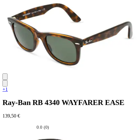
su
5
stelle.
+1
Ray-Ban
RB 4340 WAYFARER EASE
139,50 €
0.0
(0)
0.0
su