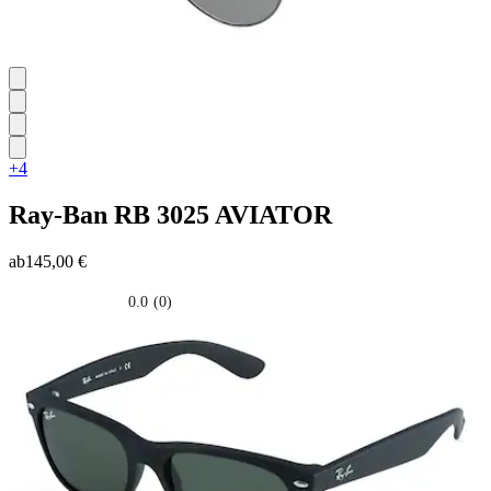
+4
Ray-Ban
RB 3025 AVIATOR
ab
145,00 €
0.0
(0)
0.0
su
5
stelle.