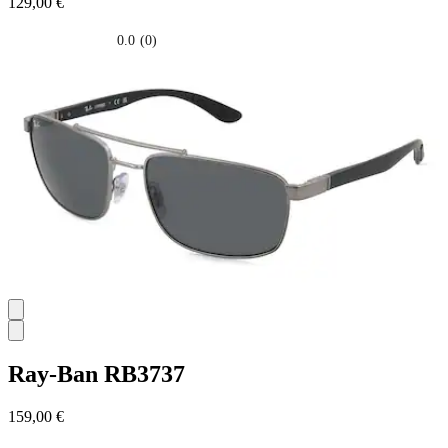
129,00 €
0.0
(0)
0.0
su
5
stelle.
Ray-Ban
RB3737
159,00 €