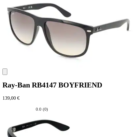
5
stelle.
Ray-Ban
RB4147 BOYFRIEND
139,00 €
0.0
(0)
0.0
su
5
stelle.