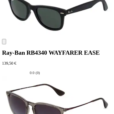
Ray-Ban
RB4340 WAYFARER EASE
139,50 €
0.0
(0)
0.0
su
5
stelle.