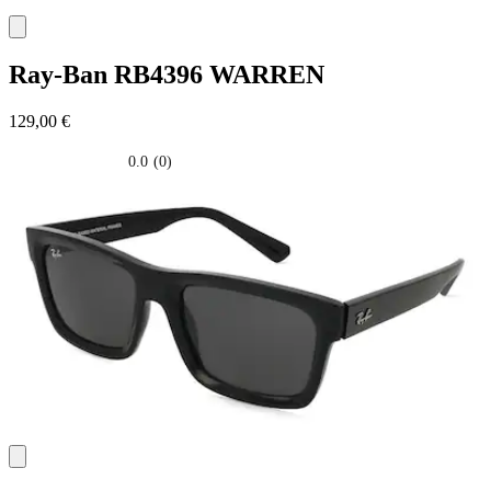
Ray-Ban
RB4396 WARREN
129,00 €
0.0
(0)
0.0
su
5
stelle.