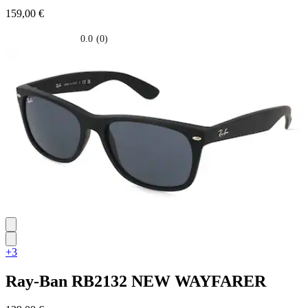
159,00 €
0.0
(0)
0.0
su
5
stelle.
+3
Ray-Ban
RB2132 NEW WAYFARER