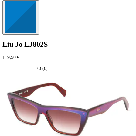
Liu Jo
LJ802S
119,50 €
0.0
(0)
0.0
su
5
stelle.