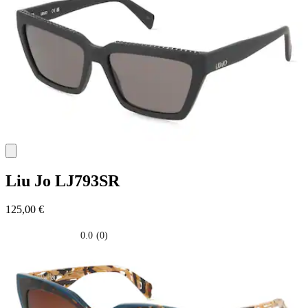
stelle.
Liu Jo
LJ793SR
125,00 €
0.0
(0)
0.0
su
5
stelle.