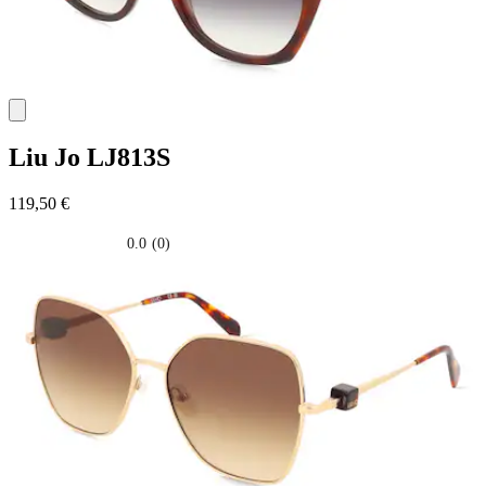
Liu Jo
LJ813S
119,50 €
0.0
(0)
0.0
su
5
stelle.