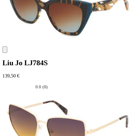
Liu Jo
LJ784S
139,50 €
0.0
(0)
0.0
su
5
stelle.