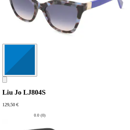
Liu Jo
LJ804S
129,50 €
0.0
(0)
0.0
su
5