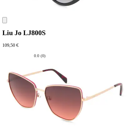
Liu Jo
LJ800S
109,50 €
0.0
(0)
0.0
su
5
stelle.