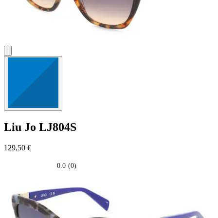
Liu Jo
LJ804S
129,50 €
0.0
(0)
0.0
su
5
stelle.