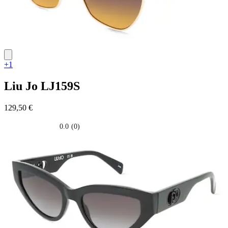
+1
Liu Jo
LJ159S
129,50 €
0.0
(0)
0.0
su
5
stelle.