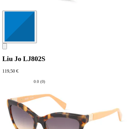
Liu Jo
LJ802S
119,50 €
0.0
(0)
0.0
su
5
stelle.