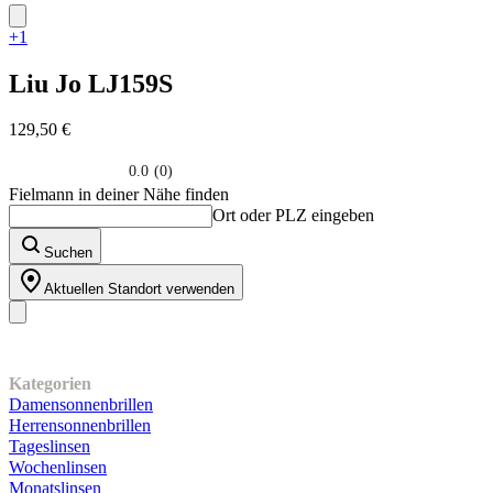
+1
Liu Jo
LJ159S
129,50 €
0.0
(0)
0.0
Fielmann in deiner Nähe finden
su
Ort oder PLZ eingeben
5
stelle.
Suchen
Aktuellen Standort verwenden
Unser Sortiment
Kategorien
Damensonnenbrillen
Herrensonnenbrillen
Tageslinsen
Wochenlinsen
Monatslinsen