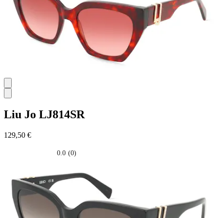
Liu Jo
LJ814SR
129,50 €
0.0
(0)
0.0
su
5
stelle.