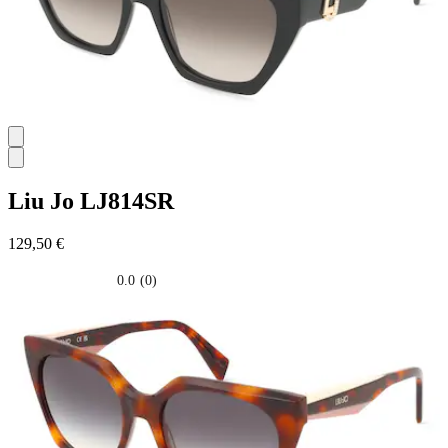
Liu Jo
LJ814SR
129,50 €
0.0
(0)
0.0
su
5
stelle.