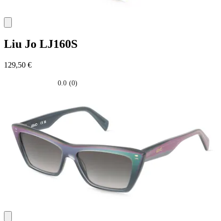
Liu Jo
LJ160S
129,50 €
0.0
(0)
0.0
su
5
stelle.