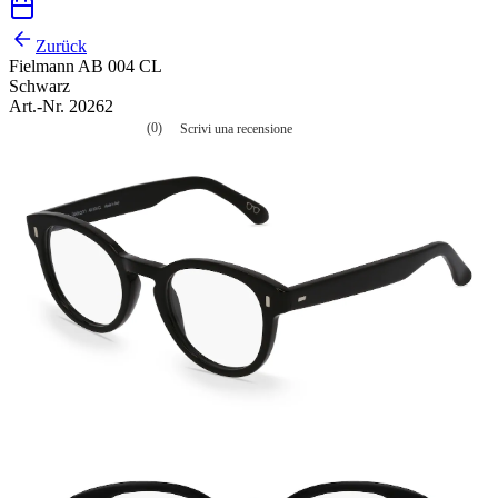
Zurück
Fielmann AB 004 CL
Schwarz
Art.-Nr. 20262
(0)
Scrivi una recensione
Nessuna
valutazione
La
valutazione
media
è
di
0.0
su
5.
Leggi
0
recensioni
Stesso
link
alla
pagina.