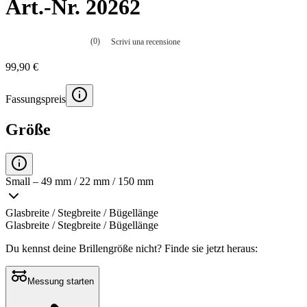
Art.-Nr. 20262
(0)
Scrivi una recensione
Nessuna
valutazione
99,90 €
La
valutazione
media
Fassungspreis
è
di
0.0
Größe
su
5.
Leggi
0
recensioni
Small – 49 mm / 22 mm / 150 mm
Stesso
link
alla
Glasbreite / Stegbreite / Bügellänge
pagina.
Glasbreite / Stegbreite / Bügellänge
Du kennst deine Brillengröße nicht?
Finde sie jetzt heraus:
Messung starten