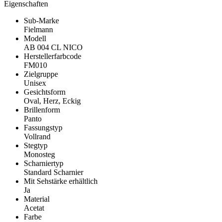
Eigenschaften
Sub-Marke
Fielmann
Modell
AB 004 CL NICO
Herstellerfarbcode
FM010
Zielgruppe
Unisex
Gesichtsform
Oval, Herz, Eckig
Brillenform
Panto
Fassungstyp
Vollrand
Stegtyp
Monosteg
Scharniertyp
Standard Scharnier
Mit Sehstärke erhältlich
Ja
Material
Acetat
Farbe