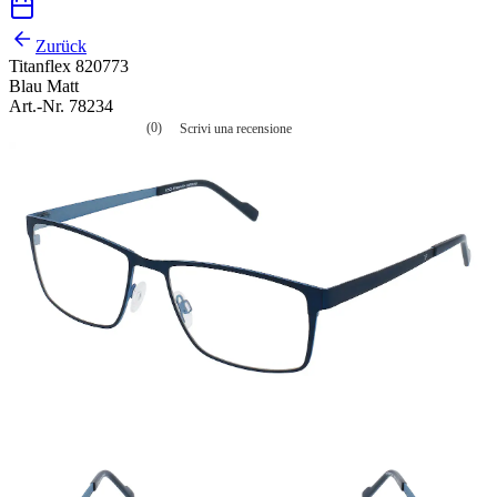
Zurück
Titanflex 820773
Blau Matt
Art.-Nr. 78234
(0)
Scrivi una recensione
Nessuna
valutazione
La
valutazione
media
è
di
0.0
su
5.
Leggi
0
recensioni
Stesso
link
alla
pagina.