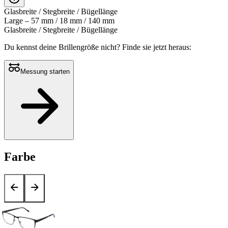
0
recensioni
Glasbreite / Stegbreite / Bügellänge
Stesso
Large – 57 mm / 18 mm / 140 mm
link
Glasbreite / Stegbreite / Bügellänge
alla
pagina.
Du kennst deine Brillengröße nicht?
Finde sie jetzt heraus:
Messung starten
Farbe