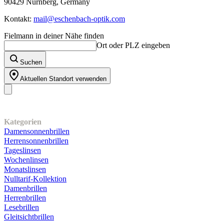
90429 Nürnberg, Germany
Kontakt:
mail@eschenbach-optik.com
Fielmann in deiner Nähe finden
Ort oder PLZ eingeben
Suchen
Aktuellen Standort verwenden
Unser Sortiment
Kategorien
Damensonnenbrillen
Herrensonnenbrillen
Tageslinsen
Wochenlinsen
Monatslinsen
Nulltarif-Kollektion
Damenbrillen
Herrenbrillen
Lesebrillen
Gleitsichtbrillen