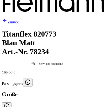
Zurück
Titanflex 820773
Blau Matt
Art.-Nr. 78234
(0)
Scrivi una recensione
Nessuna
valutazione
199,00 €
La
valutazione
media
Fassungspreis
è
di
0.0
Größe
su
5.
Leggi