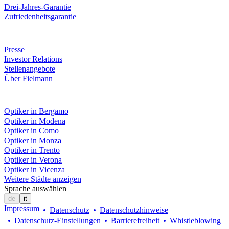
Drei-Jahres-Garantie
Zufriedenheitsgarantie
Unternehmen
Presse
Investor Relations
Stellenangebote
Über Fielmann
Fielmann in deiner Nähe
Optiker in Bergamo
Optiker in Modena
Optiker in Como
Optiker in Monza
Optiker in Trento
Optiker in Verona
Optiker in Vicenza
Weitere Städte anzeigen
Sprache auswählen
de
it
Impressum
Datenschutz
Datenschutzhinweise
Datenschutz-Einstellungen
Barrierefreiheit
Whistleblowing