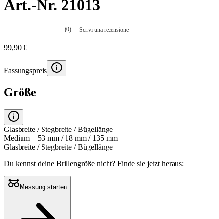
Art.-Nr. 21013
(0)
Scrivi una recensione
Nessuna
valutazione
99,90 €
La
valutazione
media
Fassungspreis
è
di
0.0
Größe
su
5.
Leggi
0
recensioni
Glasbreite / Stegbreite / Bügellänge
Stesso
Medium – 53 mm / 18 mm / 135 mm
link
Glasbreite / Stegbreite / Bügellänge
alla
pagina.
Du kennst deine Brillengröße nicht?
Finde sie jetzt heraus:
Messung starten