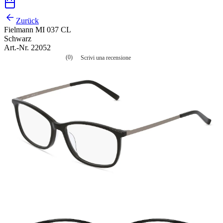
Zurück
Fielmann MI 037 CL
Schwarz
Art.-Nr. 22052
(0)
Scrivi una recensione
Nessuna
valutazione
La
valutazione
media
è
di
0.0
su
5.
Leggi
0
recensioni
Stesso
link
alla
pagina.