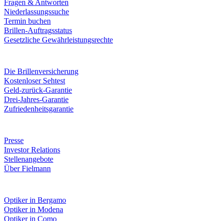
Fragen & Antworten
Niederlassungssuche
Termin buchen
Brillen-Auftragsstatus
Gesetzliche Gewährleistungsrechte
Leistungen & Garantien
Die Brillenversicherung
Kostenloser Sehtest
Geld-zurück-Garantie
Drei-Jahres-Garantie
Zufriedenheitsgarantie
Unternehmen
Presse
Investor Relations
Stellenangebote
Über Fielmann
Fielmann in deiner Nähe
Optiker in Bergamo
Optiker in Modena
Optiker in Como