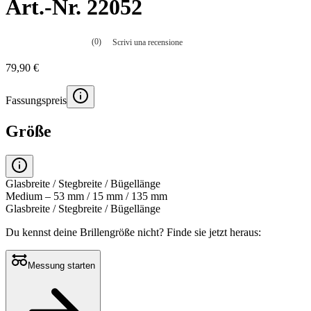
Art.-Nr. 22052
(0)
Scrivi una recensione
Nessuna
valutazione
79,90 €
La
valutazione
media
Fassungspreis
è
di
0.0
Größe
su
5.
Leggi
0
recensioni
Glasbreite / Stegbreite / Bügellänge
Stesso
Medium – 53 mm / 15 mm / 135 mm
link
Glasbreite / Stegbreite / Bügellänge
alla
pagina.
Du kennst deine Brillengröße nicht?
Finde sie jetzt heraus:
Messung starten