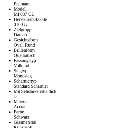
Fielmann
Modell
MI 037 CL
Herstellerfarbcode
010-GU
Zielgruppe
Damen
Gesichtsform
Oval, Rund
Brillenform
Quadratisch
Fassungstyp
Vollrand
Stegtyp
Monosteg
Scharniertyp
Standard Scharnier
Mit Sehstärke erhältlich
Ja
Material
Acetat
Farbe
Schwarz
Glasmaterial
Kunststoff