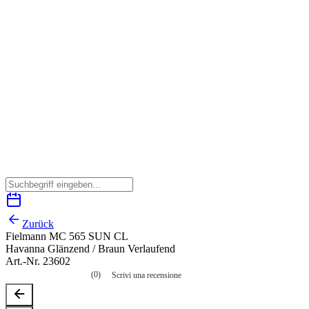
Zurück
Fielmann MC 565 SUN CL
Havanna Glänzend / Braun Verlaufend
Art.-Nr. 23602
(0)
Scrivi una recensione
Nessuna
valutazione
La