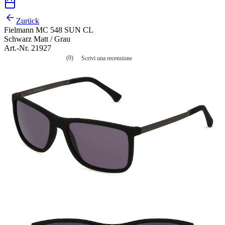
Zurück
Fielmann MC 548 SUN CL
Schwarz Matt / Grau
Art.-Nr. 21927
(0)
Scrivi una recensione
Nessuna
valutazione
La
valutazione
media
è
di
0.0
su
5.
Leggi
0
recensioni
Stesso
link
alla
pagina.