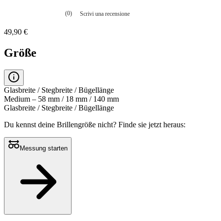
(0)
Scrivi una recensione
Nessuna
valutazione
49,90 €
La
valutazione
media
Größe
è
di
0.0
su
5.
Glasbreite / Stegbreite / Bügellänge
Leggi
Medium – 58 mm / 18 mm / 140 mm
0
Glasbreite / Stegbreite / Bügellänge
recensioni
Stesso
Du kennst deine Brillengröße nicht?
Finde sie jetzt heraus:
link
alla
pagina.
Messung starten