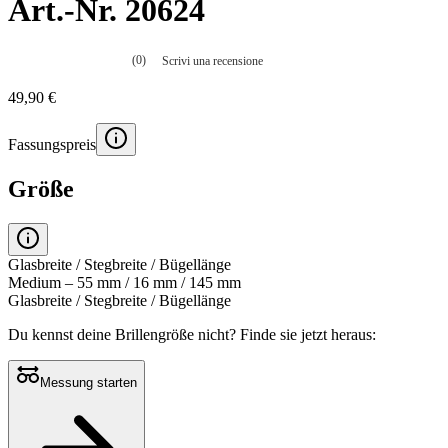
Art.-Nr. 20624
(0)
Scrivi una recensione
Nessuna
valutazione
49,90 €
La
valutazione
media
Fassungspreis
è
di
0.0
Größe
su
5.
Leggi
0
recensioni
Glasbreite / Stegbreite / Bügellänge
Stesso
Medium – 55 mm / 16 mm / 145 mm
link
Glasbreite / Stegbreite / Bügellänge
alla
pagina.
Du kennst deine Brillengröße nicht?
Finde sie jetzt heraus:
Messung starten