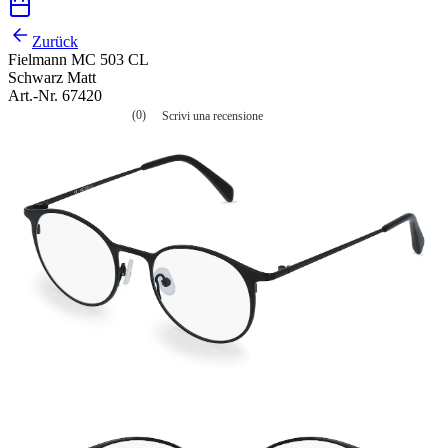
Zurück
Fielmann MC 503 CL
Schwarz Matt
Art.-Nr. 67420
(0)
Scrivi una recensione
Nessuna
valutazione
La
valutazione
media
è
di
0.0
su
5.
Leggi
0
recensioni
Stesso
link
alla
pagina.