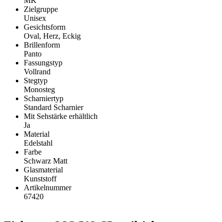
MK
Zielgruppe
Unisex
Gesichtsform
Oval, Herz, Eckig
Brillenform
Panto
Fassungstyp
Vollrand
Stegtyp
Monosteg
Scharniertyp
Standard Scharnier
Mit Sehstärke erhältlich
Ja
Material
Edelstahl
Farbe
Schwarz Matt
Glasmaterial
Kunststoff
Artikelnummer
67420