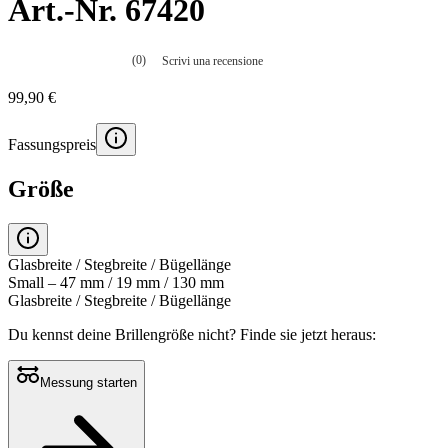
Art.-Nr. 67420
(0)
Scrivi una recensione
Nessuna
valutazione
99,90 €
La
valutazione
media
Fassungspreis
è
di
0.0
Größe
su
5.
Leggi
0
recensioni
Glasbreite / Stegbreite / Bügellänge
Stesso
Small – 47 mm / 19 mm / 130 mm
link
Glasbreite / Stegbreite / Bügellänge
alla
pagina.
Du kennst deine Brillengröße nicht?
Finde sie jetzt heraus:
Messung starten