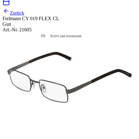
Zurück
Fielmann CY 019 FLEX CL
Gun
Art.-Nr. 21605
(0)
Scrivi una recensione
Nessuna
valutazione
La
valutazione
media
è
di
0.0
su
5.
Leggi
0
recensioni
Stesso
link
alla
pagina.