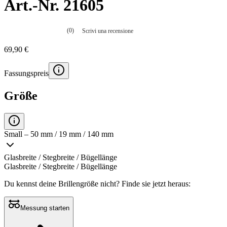
Art.-Nr. 21605
(0)
Scrivi una recensione
Nessuna
valutazione
69,90 €
La
valutazione
media
Fassungspreis
è
di
0.0
Größe
su
5.
Leggi
0
recensioni
Small – 50 mm / 19 mm / 140 mm
Stesso
link
alla
Glasbreite / Stegbreite / Bügellänge
pagina.
Glasbreite / Stegbreite / Bügellänge
Du kennst deine Brillengröße nicht?
Finde sie jetzt heraus:
Messung starten