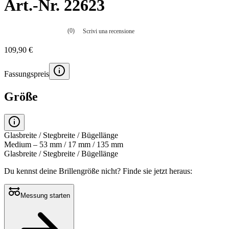
Art.-Nr. 22623
(0)
Scrivi una recensione
Nessuna
valutazione
109,90 €
La
valutazione
media
Fassungspreis
è
di
0.0
Größe
su
5.
Leggi
0
recensioni
Glasbreite / Stegbreite / Bügellänge
Stesso
Medium – 53 mm / 17 mm / 135 mm
link
Glasbreite / Stegbreite / Bügellänge
alla
pagina.
Du kennst deine Brillengröße nicht?
Finde sie jetzt heraus:
Messung starten