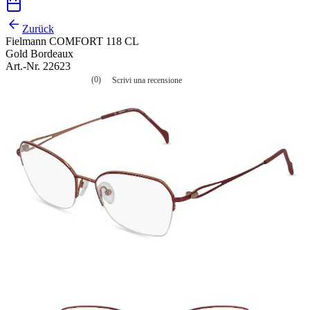
Zurück
Fielmann COMFORT 118 CL
Gold Bordeaux
Art.-Nr. 22623
(0)
Scrivi una recensione
Nessuna
valutazione
La
valutazione
media
è
di
0.0
su
5.
Leggi
0
recensioni
Stesso
link
alla
pagina.