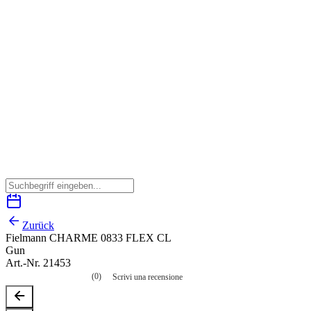
Zurück
Fielmann CHARME 0833 FLEX CL
Gun
Art.-Nr. 21453
(0)
Scrivi una recensione
Nessuna
valutazione
La