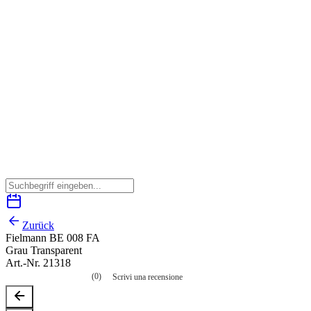
Zurück
Fielmann BE 008 FA
Grau Transparent
Art.-Nr. 21318
(0)
Scrivi una recensione
Nessuna
valutazione
La