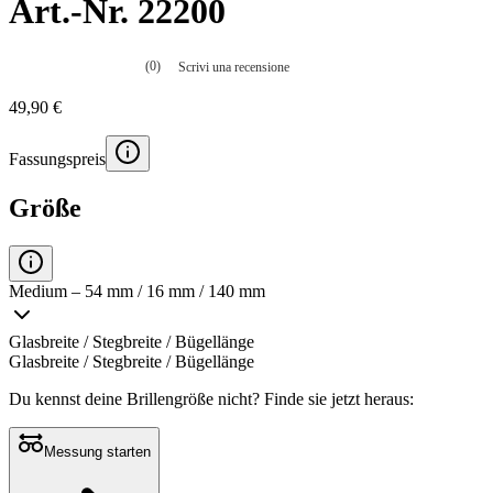
Art.-Nr. 22200
(0)
Scrivi una recensione
Nessuna
valutazione
49,90 €
La
valutazione
media
Fassungspreis
è
di
0.0
Größe
su
5.
Leggi
0
recensioni
Medium – 54 mm / 16 mm / 140 mm
Stesso
link
alla
Glasbreite / Stegbreite / Bügellänge
pagina.
Glasbreite / Stegbreite / Bügellänge
Du kennst deine Brillengröße nicht?
Finde sie jetzt heraus:
Messung starten