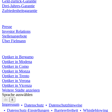
Geld-zurück-Garantie
Drei-Jahres-Garantie
Zufriedenheitsgarantie
Unternehmen
Presse
Investor Relations
Stellenangebote
Über Fielmann
Fielmann in deiner Nähe
Optiker in Bergamo
Optiker in Modena
Optiker in Como
Optiker in Monza
Optiker in Trento
Optiker in Verona
Optiker in Vicenza
Weitere Städte anzeigen
Sprache auswählen
de
it
Impressum
Datenschutz
Datenschutzhinweise
Datenschutz-Einstellungen
Barrierefreiheit
Whistleblowing