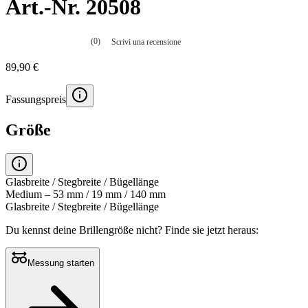
Art.-Nr. 20508
(0)
Scrivi una recensione
Nessuna
valutazione
89,90 €
La
valutazione
media
Fassungspreis
è
di
0.0
Größe
su
5.
Leggi
0
recensioni
Glasbreite / Stegbreite / Bügellänge
Stesso
Medium – 53 mm / 19 mm / 140 mm
link
Glasbreite / Stegbreite / Bügellänge
alla
pagina.
Du kennst deine Brillengröße nicht?
Finde sie jetzt heraus:
Messung starten