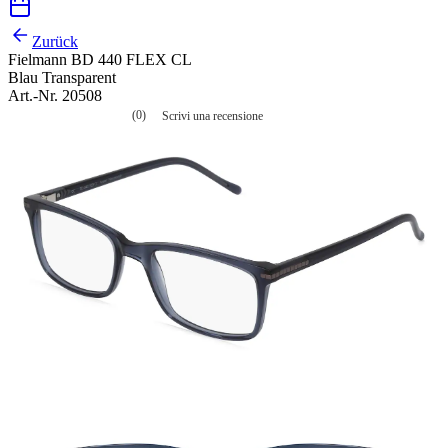
Zurück
Fielmann BD 440 FLEX CL
Blau Transparent
Art.-Nr. 20508
(0)
Scrivi una recensione
Nessuna
valutazione
La
valutazione
media
è
di
0.0
su
5.
Leggi
0
recensioni
Stesso
link
alla
pagina.