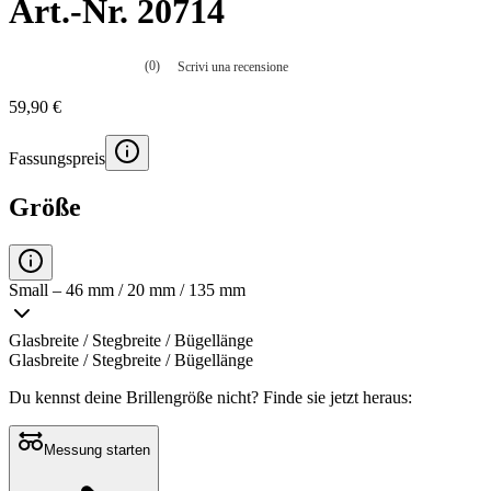
Art.-Nr. 20714
(0)
Scrivi una recensione
Nessuna
valutazione
59,90 €
La
valutazione
media
Fassungspreis
è
di
0.0
Größe
su
5.
Leggi
0
recensioni
Small – 46 mm / 20 mm / 135 mm
Stesso
link
alla
Glasbreite / Stegbreite / Bügellänge
pagina.
Glasbreite / Stegbreite / Bügellänge
Du kennst deine Brillengröße nicht?
Finde sie jetzt heraus:
Messung starten