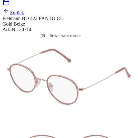
Zurück
Fielmann BD 422 PANTO CL
Gold Beige
Art.-Nr. 20714
(0)
Scrivi una recensione
Nessuna
valutazione
La
valutazione
media
è
di
0.0
su
5.
Leggi
0
recensioni
Stesso
link
alla
pagina.