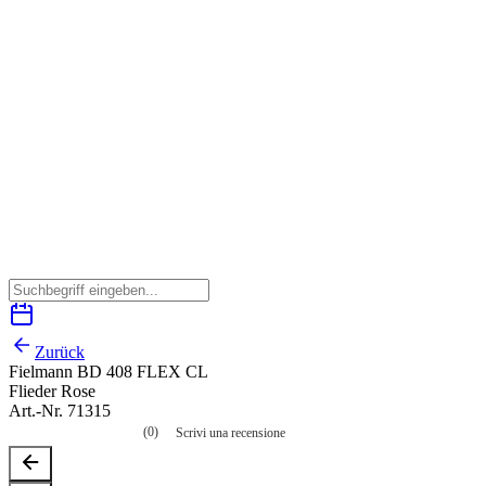
Zurück
Fielmann BD 408 FLEX CL
Flieder Rose
Art.-Nr. 71315
(0)
Scrivi una recensione
Nessuna
valutazione
La