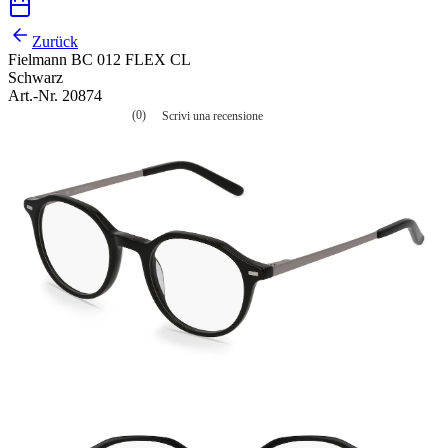
Zurück
Fielmann BC 012 FLEX CL
Schwarz
Art.-Nr. 20874
(0)
Scrivi una recensione
Nessuna
valutazione
La
valutazione
media
è
di
0.0
su
5.
Leggi
0
recensioni
Stesso
link
alla
pagina.