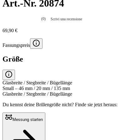
Art.-Nr. 20874
(0)
Scrivi una recensione
Nessuna
valutazione
69,90 €
La
valutazione
media
Fassungspreis
è
di
0.0
Größe
su
5.
Leggi
0
recensioni
Glasbreite / Stegbreite / Bügellänge
Stesso
Small – 46 mm / 20 mm / 135 mm
link
Glasbreite / Stegbreite / Bügellänge
alla
pagina.
Du kennst deine Brillengröße nicht?
Finde sie jetzt heraus:
Messung starten