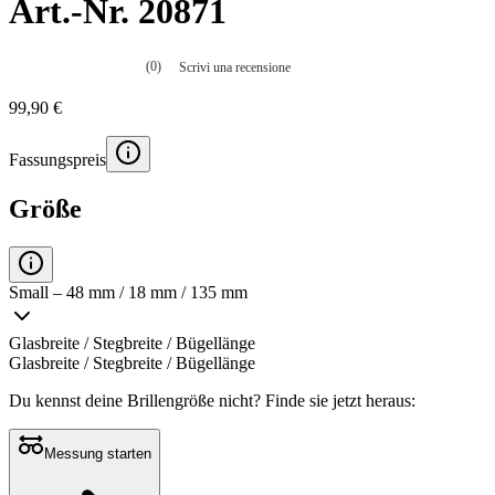
Art.-Nr. 20871
(0)
Scrivi una recensione
Nessuna
valutazione
99,90 €
La
valutazione
media
Fassungspreis
è
di
0.0
Größe
su
5.
Leggi
0
recensioni
Small – 48 mm / 18 mm / 135 mm
Stesso
link
alla
Glasbreite / Stegbreite / Bügellänge
pagina.
Glasbreite / Stegbreite / Bügellänge
Du kennst deine Brillengröße nicht?
Finde sie jetzt heraus:
Messung starten