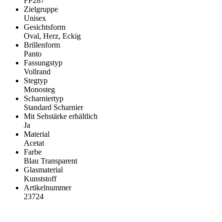
FP287
Zielgruppe
Unisex
Gesichtsform
Oval, Herz, Eckig
Brillenform
Panto
Fassungstyp
Vollrand
Stegtyp
Monosteg
Scharniertyp
Standard Scharnier
Mit Sehstärke erhältlich
Ja
Material
Acetat
Farbe
Blau Transparent
Glasmaterial
Kunststoff
Artikelnummer
23724