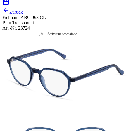
Zurück
Fielmann ABC 068 CL
Blau Transparent
Art.-Nr. 23724
(0)
Scrivi una recensione
Nessuna
valutazione
La
valutazione
media
è
di
0.0
su
5.
Leggi
0
recensioni
Stesso
link
alla
pagina.