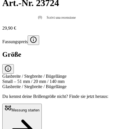
Art.-Nr. 23724
(0)
Scrivi una recensione
Nessuna
valutazione
29,90 €
La
valutazione
media
Fassungspreis
è
di
0.0
Größe
su
5.
Leggi
0
recensioni
Glasbreite / Stegbreite / Bügellänge
Stesso
Small – 51 mm / 20 mm / 140 mm
link
Glasbreite / Stegbreite / Bügellänge
alla
pagina.
Du kennst deine Brillengröße nicht?
Finde sie jetzt heraus:
Messung starten