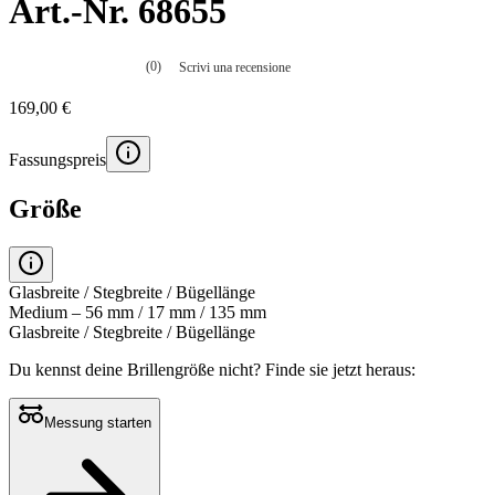
Art.-Nr. 68655
(0)
Scrivi una recensione
Nessuna
valutazione
169,00 €
La
valutazione
media
Fassungspreis
è
di
0.0
Größe
su
5.
Leggi
0
recensioni
Glasbreite / Stegbreite / Bügellänge
Stesso
Medium – 56 mm / 17 mm / 135 mm
link
Glasbreite / Stegbreite / Bügellänge
alla
pagina.
Du kennst deine Brillengröße nicht?
Finde sie jetzt heraus:
Messung starten