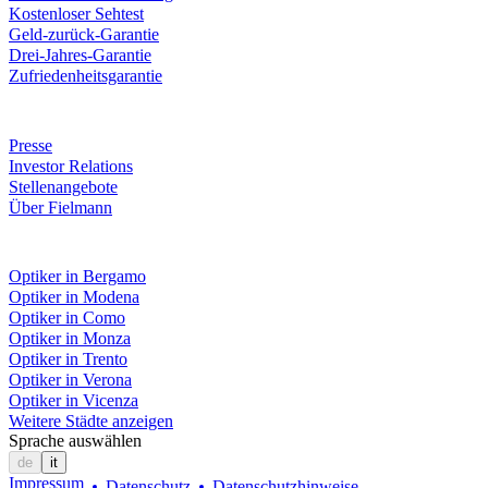
Kostenloser Sehtest
Geld-zurück-Garantie
Drei-Jahres-Garantie
Zufriedenheitsgarantie
Unternehmen
Presse
Investor Relations
Stellenangebote
Über Fielmann
Fielmann in deiner Nähe
Optiker in Bergamo
Optiker in Modena
Optiker in Como
Optiker in Monza
Optiker in Trento
Optiker in Verona
Optiker in Vicenza
Weitere Städte anzeigen
Sprache auswählen
de
it
Impressum
Datenschutz
Datenschutzhinweise