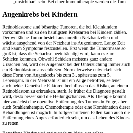
„unsichtbar“ sein. Bei einer Immuntherapie werden die Tum
Augenkrebs bei Kindern
Retinoblastome sind bösartige Tumoren, die bei Kleinkindern
vorkommen und zu den häufigsten Krebsarten bei Kindern zählen.
Der weißliche Tumor besteht aus unreifen Netzhautzellen und
wächst ausgehend von der Netzhaut ins Augeninnere. Lange Zeit
sind kaum Symptome festzustellen. Erst wenn die Tumormasse so
groß ist, dass die Sehachse beeinträchtigt wird, kann es zum
Schielen kommen. Obwohl Schielen meistens ganz andere
Ursachen hat, wird der Augenarzt bei der Untersuchung immer auch
ein Retinoblastom ausschließen. Normalerweise entwickelt sich
diese Form von Augenkrebs bis zum 3., spätestens zum 5.
Lebensjahr. In der Mehrzahl ist nur ein Auge betroffen, seltener
auch beide. Genetische Faktoren beeinflussen das Risiko, an einem
Retinoblastom zu erkranken, stark. Je früher die Diagnose gestellt
wird, desto besser sind die Heilungschancen. Als Therapie kommt
hier zunächst eine operative Entfernung des Tumors in Frage, aber
auch Strahlentherapie, Chemotherapie oder eine Kombination dieser
Behandlungen ist möglich. In fortgeschrittenen Fällen kann auch die
Entfernung eines Auges erforderlich sein, um das Leben des Kindes
zu retten.