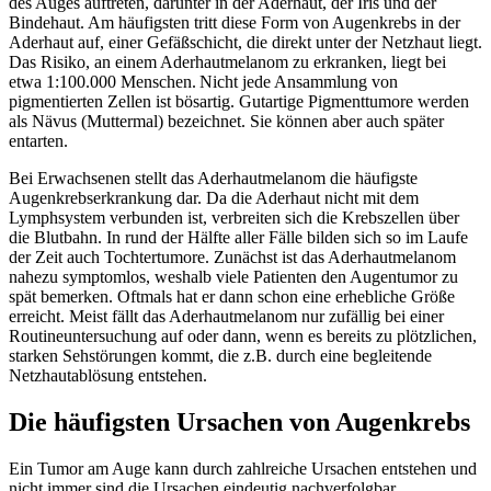
des Auges auftreten, darunter in der Aderhaut, der Iris und der
Bindehaut. Am häufigsten tritt diese Form von Augenkrebs in der
Aderhaut auf, einer Gefäßschicht, die direkt unter der Netzhaut liegt.
Das Risiko, an einem Aderhautmelanom zu erkranken, liegt bei
etwa 1:100.000 Menschen. Nicht jede Ansammlung von
pigmentierten Zellen ist bösartig. Gutartige Pigmenttumore werden
als Nävus (Muttermal) bezeichnet. Sie können aber auch später
entarten.
Bei Erwachsenen stellt das Aderhautmelanom die häufigste
Augenkrebserkrankung dar. Da die Aderhaut nicht mit dem
Lymphsystem verbunden ist, verbreiten sich die Krebszellen über
die Blutbahn. In rund der Hälfte aller Fälle bilden sich so im Laufe
der Zeit auch Tochtertumore. Zunächst ist das Aderhautmelanom
nahezu symptomlos, weshalb viele Patienten den Augentumor zu
spät bemerken. Oftmals hat er dann schon eine erhebliche Größe
erreicht. Meist fällt das Aderhautmelanom nur zufällig bei einer
Routineuntersuchung auf oder dann, wenn es bereits zu plötzlichen,
starken Sehstörungen kommt, die z.B. durch eine begleitende
Netzhautablösung entstehen.
Die häufigsten Ursachen von Augenkrebs
Ein Tumor am Auge kann durch zahlreiche Ursachen entstehen und
nicht immer sind die Ursachen eindeutig nachverfolgbar.