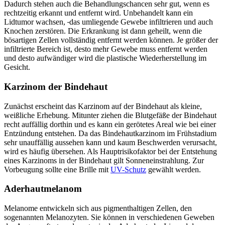
Dadurch stehen auch die Behandlungschancen sehr gut, wenn es
rechtzeitig erkannt und entfernt wird. Unbehandelt kann ein
Lidtumor wachsen,
das umliegende Gewebe infiltrieren und auch
Knochen zerstören. Die Erkrankung ist dann geheilt, wenn die
bösartigen Zellen vollständig entfernt werden können. Je größer der
infiltrierte Bereich ist, desto mehr Gewebe muss entfernt werden
und desto aufwändiger wird die plastische Wiederherstellung im
Gesicht.
Karzinom der Bindehaut
Zunächst erscheint das Karzinom auf der Bindehaut als kleine,
weißliche Erhebung. Mitunter ziehen die Blutgefäße der Bindehaut
recht auffällig dorthin und es kann ein gerötetes Areal wie bei einer
Entzündung entstehen. Da das Bindehautkarzinom im Frühstadium
sehr unauffällig aussehen kann und kaum Beschwerden verursacht,
wird es häufig übersehen. Als Hauptrisikofaktor bei der Entstehung
eines Karzinoms in der Bindehaut gilt Sonneneinstrahlung. Zur
Vorbeugung sollte eine Brille mit
UV-Schutz
gewählt werden.
Aderhautmelanom
Melanome entwickeln sich aus pigmenthaltigen Zellen, den
sogenannten Melanozyten. Sie können in verschiedenen Geweben