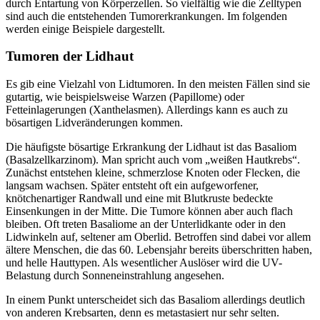
durch Entartung von Körperzellen. So vielfältig wie die Zelltypen
sind auch die entstehenden Tumorerkrankungen. Im folgenden
werden einige Beispiele dargestellt.
Tumoren der Lidhaut
Es gib eine Vielzahl von Lidtumoren. In den meisten Fällen sind sie
gutartig, wie beispielsweise Warzen (Papillome) oder
Fetteinlagerungen (Xanthelasmen). Allerdings kann es auch zu
bösartigen Lidveränderungen kommen.
Die häufigste bösartige Erkrankung der Lidhaut ist das Basaliom
(Basalzellkarzinom). Man spricht auch vom „weißen Hautkrebs“.
Zunächst entstehen kleine, schmerzlose Knoten oder Flecken, die
langsam wachsen. Später entsteht oft ein aufgeworfener,
knötchenartiger Randwall und eine mit Blutkruste bedeckte
Einsenkungen in der Mitte. Die Tumore können aber auch flach
bleiben. Oft treten Basaliome an der Unterlidkante oder in den
Lidwinkeln auf, seltener am Oberlid. Betroffen sind dabei vor allem
ältere Menschen, die das 60. Lebensjahr bereits überschritten haben,
und helle Hauttypen. Als wesentlicher Auslöser wird die UV-
Belastung durch Sonneneinstrahlung angesehen.
In einem Punkt unterscheidet sich das Basaliom allerdings deutlich
von anderen Krebsarten, denn es metastasiert nur sehr selten.