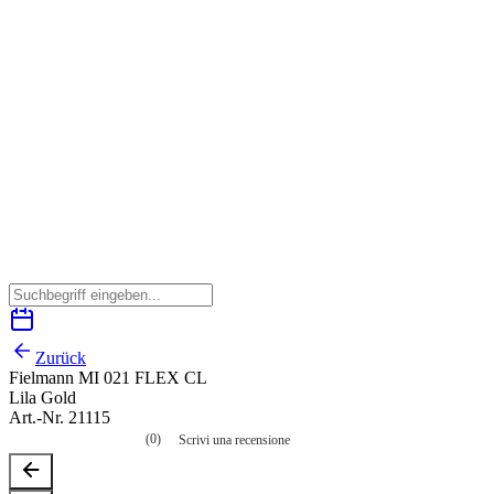
Zurück
Fielmann MI 021 FLEX CL
Lila Gold
Art.-Nr. 21115
(0)
Scrivi una recensione
Nessuna
valutazione
La