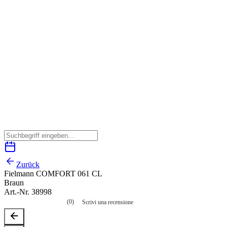
Zurück
Fielmann COMFORT 061 CL
Braun
Art.-Nr. 38998
(0)
Scrivi una recensione
Nessuna
valutazione
La