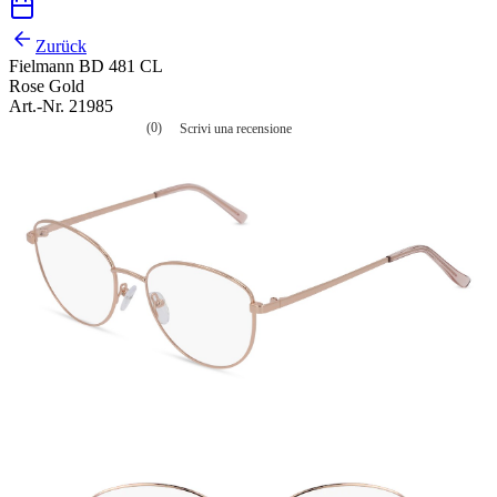
Zurück
Fielmann BD 481 CL
Rose Gold
Art.-Nr. 21985
(0)
Scrivi una recensione
Nessuna
valutazione
La
valutazione
media
è
di
0.0
su
5.
Leggi
0
recensioni
Stesso
link
alla
pagina.