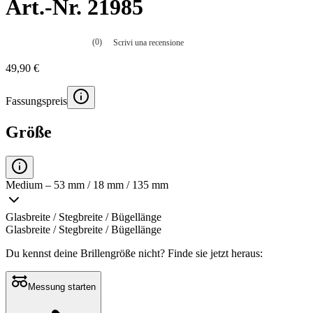
Art.-Nr. 21985
(0)
Scrivi una recensione
Nessuna
valutazione
49,90 €
La
valutazione
media
Fassungspreis
è
di
0.0
Größe
su
5.
Leggi
0
recensioni
Medium – 53 mm / 18 mm / 135 mm
Stesso
link
alla
Glasbreite / Stegbreite / Bügellänge
pagina.
Glasbreite / Stegbreite / Bügellänge
Du kennst deine Brillengröße nicht?
Finde sie jetzt heraus:
Messung starten