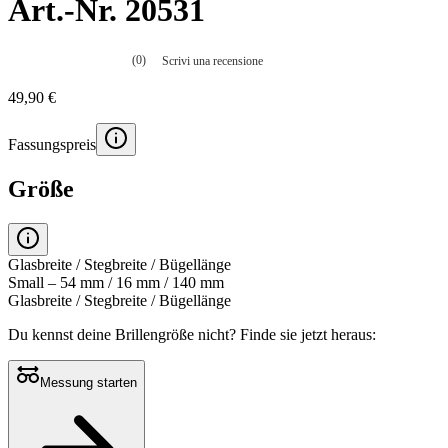
Art.-Nr. 20531
(0)
Scrivi una recensione
Nessuna
valutazione
49,90 €
La
valutazione
media
Fassungspreis
è
di
0.0
Größe
su
5.
Leggi
0
recensioni
Glasbreite / Stegbreite / Bügellänge
Stesso
Small – 54 mm / 16 mm / 140 mm
link
Glasbreite / Stegbreite / Bügellänge
alla
pagina.
Du kennst deine Brillengröße nicht?
Finde sie jetzt heraus:
Messung starten