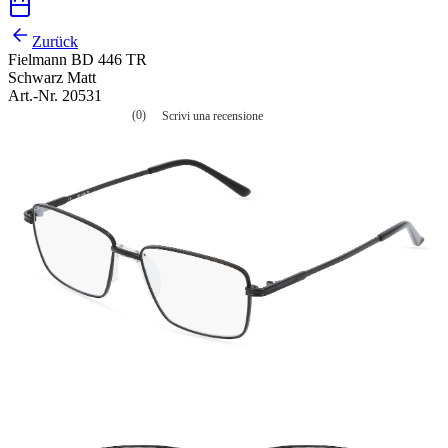
Zurück
Fielmann BD 446 TR
Schwarz Matt
Art.-Nr. 20531
(0)
Scrivi una recensione
Nessuna
valutazione
La
valutazione
media
è
di
0.0
su
5.
Leggi
0
recensioni
Stesso
link
alla
pagina.