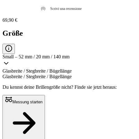
(0)
Scrivi una recensione
Nessuna
valutazione
69,90 €
La
valutazione
media
Größe
è
di
0.0
su
5.
Small – 52 mm / 20 mm / 140 mm
Leggi
0
recensioni
Glasbreite / Stegbreite / Bügellänge
Stesso
Glasbreite / Stegbreite / Bügellänge
link
alla
Du kennst deine Brillengröße nicht?
Finde sie jetzt heraus:
pagina.
Messung starten