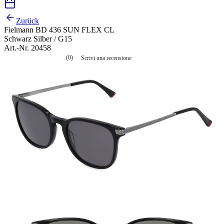
Zurück
Fielmann BD 436 SUN FLEX CL
Schwarz Silber / G15
Art.-Nr. 20458
(0)
Scrivi una recensione
Nessuna
valutazione
La
valutazione
media
è
di
0.0
su
5.
Leggi
0
recensioni
Stesso
link
alla
pagina.