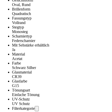
Gesichtsform
Oval, Rund
Brillenform
Quadratisch
Fassungstyp
Vollrand
Stegtyp
Monosteg
Scharniertyp
Federscharnier
Mit Sehstärke erhältlich
Ja
Material
Acetat
Farbe
Schwarz Silber
Glasmaterial
CR39
Glasfarbe
G15
Tönungsart
Einfache Tönung
UV-Schutz
UV Schutz
Filterkategorie