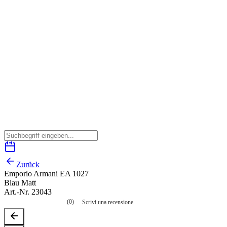
Zurück
Emporio Armani EA 1027
Blau Matt
Art.-Nr. 23043
(0)
Scrivi una recensione
Nessuna
valutazione
La